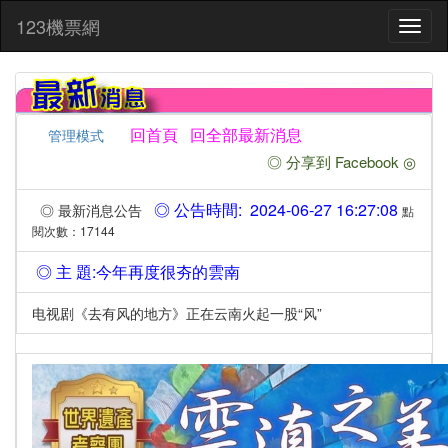
:::
123機票網
Toggl
naviga
回首頁
回全部最新消息
管理模式
◎ 分享到 Facebook ◎
◎ 公告時間: 2024-06-27 16:27:08
◎ 最新消息公告
點
閱次數：17144
◎ 主 題:今年再度很夯的雲南
电视剧《去有风的地方》正在云南火起一股“风”