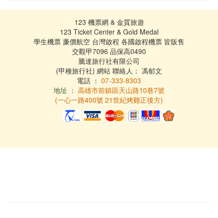
123 機票網 & 金質旅遊
123 Ticket Center & Gold Medal
學生機票 廉價航空 台灣啟程 各國啟程機票 皆販售
交觀甲7096 品保高0490
騰達旅行社有限公司
(甲種旅行社) 網站 聯絡人： 馮郁文
電話 ：
07-333-8303
地址 ：
高雄市前鎮區天山路10巷7號
(一心一路400號 21世紀烤雞正後方)