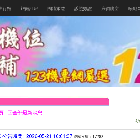
由行館
旅館訂房
團體旅遊
護照簽證
廉價航空
歐鐵
頁
回全部最新消息
◎
公告時間: 2026-05-21 16:01:37
點閱次數：17282