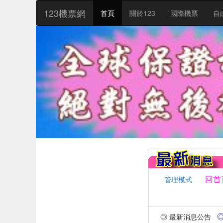
:::
123機票網
首頁
關於123
國際機票
自
回首
管理模式
◎ 
◎ 最新消息公告