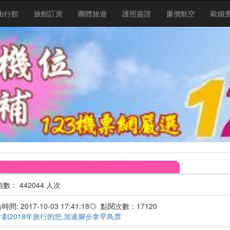
由行館
旅館訂房
團體旅遊
護照簽證
廉價航空
歐鐵
 442044 人次
間: 2017-10-03 17:41:18◎ 點閱次數：17120
劃2018年旅行的您,加速腳步拿早鳥票