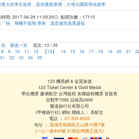
顧廣大的學生族群，提供優惠票價，方便出國留學或遊學。
間: 2017-06-29 11:09:20◎ 點閱次數：17115
太「熱」飛機不能飛 專家：溫度越高負重越低
一頁
最後一頁
頁次: 13 / 35
8
9
10
11
12
【13】
14
15
16
17
18
19
20
21
2
31
32
33
34
35
123 機票網 & 金質旅遊
123 Ticket Center & Gold Medal
學生機票 廉價航空 台灣啟程 各國啟程機票 皆販售
交觀甲7096 品保高0490
騰達旅行社有限公司
(甲種旅行社) 網站 聯絡人： 馮郁文
電話 ：
07-333-8303
地址 ：
高雄市前鎮區天山路10巷7號
(一心一路400號 21世紀烤雞正後方)