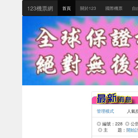
:::
123機票網
首頁
關於123
國際機票
自
管理模式
人氣指數：
◎ 編號：228 ◎ 公告時
◎ 主 題：
開始計