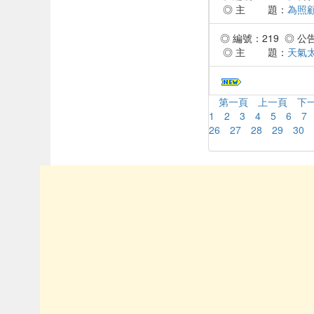
◎ 主 題：
為照
◎ 編號：219 ◎ 公告時
◎ 主 題：
天氣
第一頁
上一頁
下
1
2
3
4
5
6
7
26
27
28
29
30