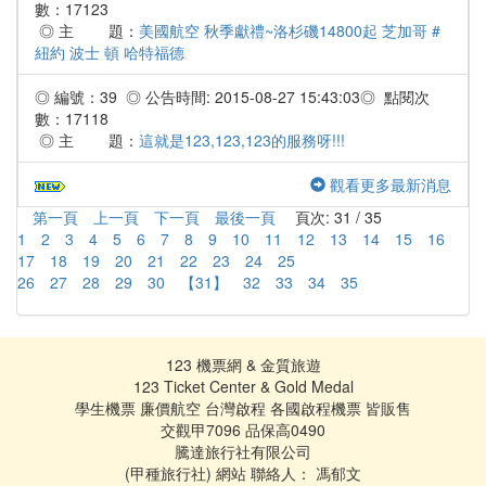
數：17123
◎ 主 題：
美國航空 秋季獻禮~洛杉磯14800起 芝加哥 #
紐約 波士 頓 哈特福德
◎ 編號：39 ◎ 公告時間: 2015-08-27 15:43:03◎ 點閱次
數：17118
◎ 主 題：
這就是123,123,123的服務呀!!!
觀看更多最新消息
第一頁
上一頁
下一頁
最後一頁
頁次: 31 / 35
1
2
3
4
5
6
7
8
9
10
11
12
13
14
15
16
17
18
19
20
21
22
23
24
25
26
27
28
29
30
【31】
32
33
34
35
123 機票網 & 金質旅遊
123 Ticket Center & Gold Medal
學生機票 廉價航空 台灣啟程 各國啟程機票 皆販售
交觀甲7096 品保高0490
騰達旅行社有限公司
(甲種旅行社) 網站 聯絡人： 馮郁文