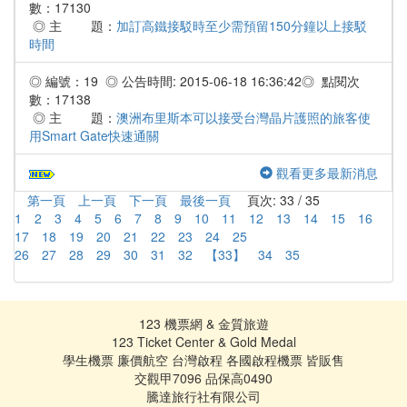
數：17130
◎ 主 題：
加訂高鐵接駁時至少需預留150分鐘以上接駁
時間
◎ 編號：19 ◎ 公告時間: 2015-06-18 16:36:42◎ 點閱次
數：17138
◎ 主 題：
澳洲布里斯本可以接受台灣晶片護照的旅客使
用Smart Gate快速通關
觀看更多最新消息
第一頁
上一頁
下一頁
最後一頁
頁次: 33 / 35
1
2
3
4
5
6
7
8
9
10
11
12
13
14
15
16
17
18
19
20
21
22
23
24
25
26
27
28
29
30
31
32
【33】
34
35
123 機票網 & 金質旅遊
123 Ticket Center & Gold Medal
學生機票 廉價航空 台灣啟程 各國啟程機票 皆販售
交觀甲7096 品保高0490
騰達旅行社有限公司