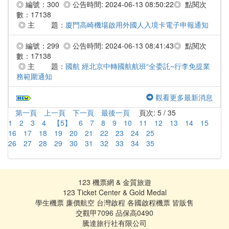
◎ 編號：300 ◎ 公告時間: 2024-06-13 08:50:22◎ 點閱次
數：17138
◎ 主 題：
廈門高崎機場啟用外國人入境卡電子申報通知
◎ 編號：299 ◎ 公告時間: 2024-06-13 08:41:43◎ 點閱次
數：17138
◎ 主 題：
國航 經北京中轉國航航班“全委託~行李免提業
務範圍通知
觀看更多最新消息
第一頁
上一頁
下一頁
最後一頁
頁次: 5 / 35
1
2
3
4
【5】
6
7
8
9
10
11
12
13
14
15
16
17
18
19
20
21
22
23
24
25
26
27
28
29
30
31
32
33
34
35
123 機票網 & 金質旅遊
123 Ticket Center & Gold Medal
學生機票 廉價航空 台灣啟程 各國啟程機票 皆販售
交觀甲7096 品保高0490
騰達旅行社有限公司