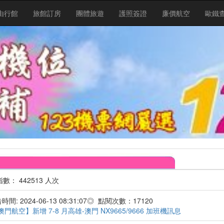
由行館
旅館訂房
團體旅遊
護照簽證
廉價航空
歐鐵
 442513 人次
間: 2024-06-13 08:31:07◎ 點閱次數：17120
澳門航空】新增 7-8 月高雄-澳門 NX9665/9666 加班機訊息