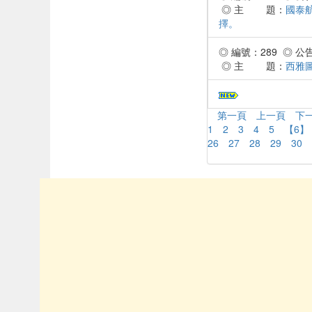
◎ 主 題：
國泰
擇。
◎ 編號：289 ◎ 公告時
◎ 主 題：
西雅
第一頁
上一頁
下
1
2
3
4
5
【6】
26
27
28
29
30