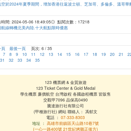
航空於2024年夏季期間，增加香港往返波士頓、芝加哥、多倫多、溫哥華
間: 2024-05-06 18:49:05◎ 點閱次數：17218
圖航線轉機北美內陸.十大航點限時優惠
一頁
最後一頁
頁次: 6 / 35
7
8
9
10
11
12
13
14
15
16
17
18
19
20
21
2
31
32
33
34
35
123 機票網 & 金質旅遊
123 Ticket Center & Gold Medal
學生機票 廉價航空 台灣啟程 各國啟程機票 皆販售
交觀甲7096 品保高0490
騰達旅行社有限公司
(甲種旅行社) 網站 聯絡人： 馮郁文
電話 ：
07-333-8303
地址 ：
高雄市前鎮區天山路10巷7號
(一心一路400號 21世紀烤雞正後方)