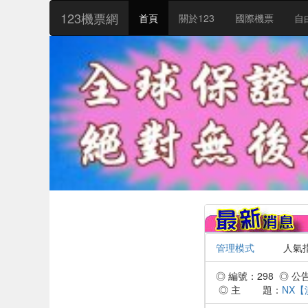
:::
123機票網
首頁
關於123
國際機票
自
管理模式
人氣指數：
◎ 編號：298 ◎ 公告時
◎ 主 題：
NX【