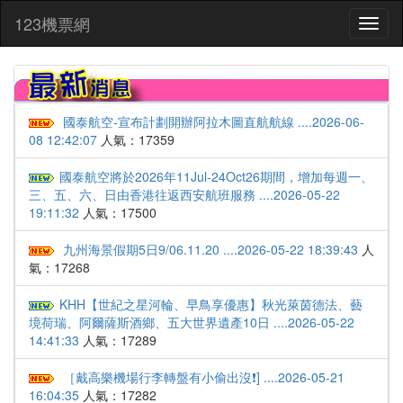
:::
123機票網
Toggl
naviga
國泰航空-宣布計劃開辦阿拉木圖直航航線 ....2026-06-
08 12:42:07
人氣：17359
國泰航空將於2026年11Jul-24Oct26期間，增加每週一、
三、五、六、日由香港往返西安航班服務 ....2026-05-22
19:11:32
人氣：17500
九州海景假期5日9/06.11.20 ....2026-05-22 18:39:43
人
氣：17268
KHH【世紀之星河輪、早鳥享優惠】秋光萊茵德法、藝
境荷瑞、阿爾薩斯酒鄉、五大世界遺產10日 ....2026-05-22
14:41:33
人氣：17289
［戴高樂機場行李轉盤有小偷出沒❗️] ....2026-05-21
16:04:35
人氣：17282