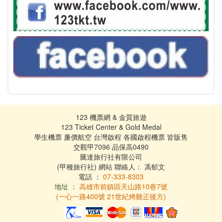
123 機票網 & 金質旅遊
123 Ticket Center & Gold Medal
學生機票 廉價航空 台灣啟程 各國啟程機票 皆販售
交觀甲7096 品保高0490
騰達旅行社有限公司
(甲種旅行社) 網站 聯絡人： 馮郁文
電話 ：
07-333-8303
地址 ：
高雄市前鎮區天山路10巷7號
(一心一路400號 21世紀烤雞正後方)