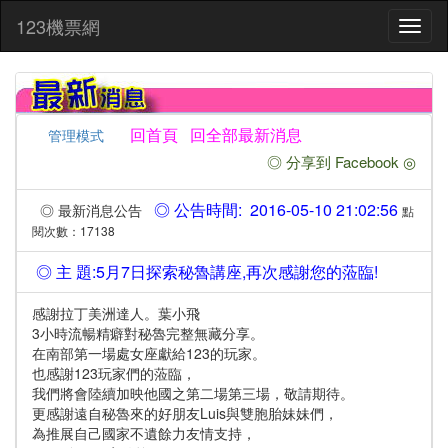
:::
123機票網
Toggl
naviga
回首頁
回全部最新消息
管理模式
◎ 分享到 Facebook ◎
◎ 公告時間: 2016-05-10 21:02:56
◎ 最新消息公告
點
閱次數：17138
◎ 主 題:5月7日探索秘魯講座,再次感謝您的蒞臨!
感謝拉丁美洲達人。葉小飛
3小時流暢精癖對秘魯完整無藏分享。
在南部第一場處女座獻給123的玩家。
也感謝123玩家們的蒞臨，
我們將會陸續加映他國之第二場第三場，敬請期待。
更感謝遠自秘魯來的好朋友Luis與雙胞胎妹妹們，
為推展自己國家不遺餘力友情支持，