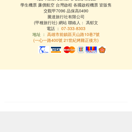
學生機票 廉價航空 台灣啟程 各國啟程機票 皆販售
交觀甲7096 品保高0490
騰達旅行社有限公司
(甲種旅行社) 網站 聯絡人： 馮郁文
電話 ：
07-333-8303
地址 ：
高雄市前鎮區天山路10巷7號
(一心一路400號 21世紀烤雞正後方)