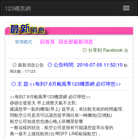
:::
123機票網
Toggl
naviga
回首頁
回全部最新消息
管理模式
◎ 分享到 Facebook ◎
◎ 公告時間: 2016-07-05 11:52:10
◎ 最新消息公告
點
閱次數：17123
◎ 主 題:<<每到7.8月颱風季123機票網 必叮嚀您>>
<<每到7.8月颱風季123機票網 必叮嚀您>>
@@出發當天 早上感覺天氣不太對,
建議您早一點到機場(早上) 提早去，有比較充裕的時間處理,
問航空公司是否可以讓您提早飛往第一轉機地(亞洲點)
航空公司知道您也擔心晚上班機受影響
一般這樣的狀況，航空公司是很有可能讓您提早出發的
萬一接不上後段航班(台灣OFF LINE歐籍航空)，