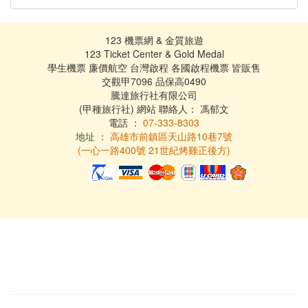
123 機票網 & 金質旅遊
123 Ticket Center & Gold Medal
學生機票 廉價航空 台灣啟程 各國啟程機票 皆販售
交觀甲7096 品保高0490
騰達旅行社有限公司
(甲種旅行社) 網站 聯絡人： 馮郁文
電話 ：
07-333-8303
地址 ：
高雄市前鎮區天山路10巷7號
(一心一路400號 21世紀烤雞正後方)