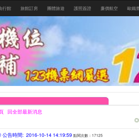
由行館
旅館訂房
團體旅遊
護照簽證
廉價航空
歐鐵
頁
回全部最新消息
◎
公告時間: 2016-10-14 14:19:59
點閱次數：17125