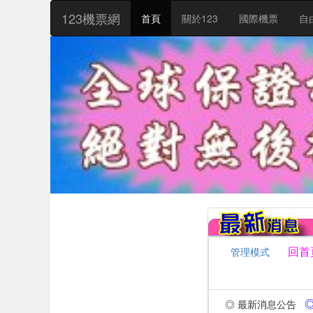
:::
123機票網
首頁
關於123
國際機票
自
回首
管理模式
◎ 
◎ 最新消息公告