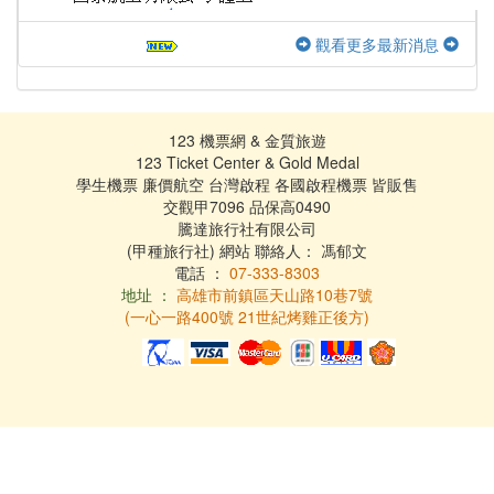
觀看更多最新消息
123 機票網 & 金質旅遊
123 Ticket Center & Gold Medal
學生機票 廉價航空 台灣啟程 各國啟程機票 皆販售
交觀甲7096 品保高0490
騰達旅行社有限公司
(甲種旅行社) 網站 聯絡人： 馮郁文
電話 ：
07-333-8303
地址 ：
高雄市前鎮區天山路10巷7號
(一心一路400號 21世紀烤雞正後方)