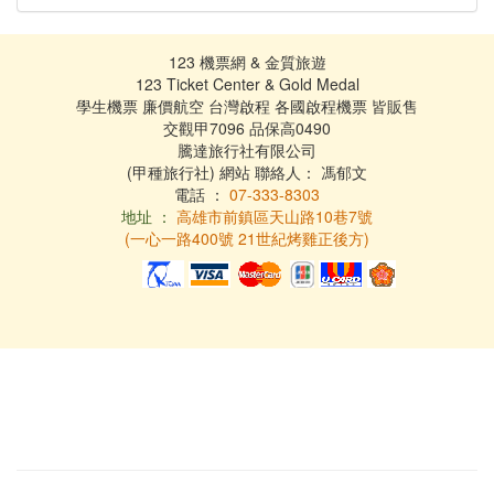
123 機票網 & 金質旅遊
123 Ticket Center & Gold Medal
學生機票 廉價航空 台灣啟程 各國啟程機票 皆販售
交觀甲7096 品保高0490
騰達旅行社有限公司
(甲種旅行社) 網站 聯絡人： 馮郁文
電話 ：
07-333-8303
地址 ：
高雄市前鎮區天山路10巷7號
(一心一路400號 21世紀烤雞正後方)