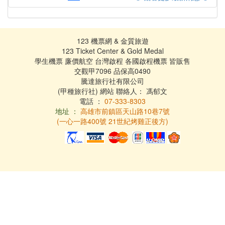
123 機票網 & 金質旅遊
123 Ticket Center & Gold Medal
學生機票 廉價航空 台灣啟程 各國啟程機票 皆販售
交觀甲7096 品保高0490
騰達旅行社有限公司
(甲種旅行社) 網站 聯絡人： 馮郁文
電話 ：
07-333-8303
地址 ：
高雄市前鎮區天山路10巷7號
(一心一路400號 21世紀烤雞正後方)