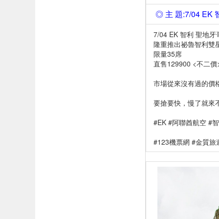
◎ 主 題:7/04 
7/04 EK 智利 聖地
隆重推出祕魯智利雙星
限量35席
直售129900 <不二價
市場從來沒有過的價
要搶要快，慢了就來
#EK #阿聯酋航空 #
#123機票網 #金質旅