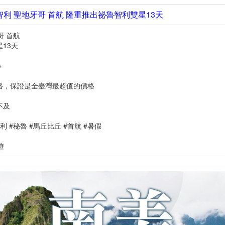
EK 智利 聖地牙哥 首航 隆重推出祕魯智利雙星13天
牙哥 首航
13天
>
格，保證是全臺灣最超值的價格
不及
智利 #秘魯 #馬丘比丘 #首航 #暑假
遊