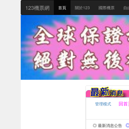
:::
123機票網
首頁
關於123
國際機票
自
回首
管理模式
◎ 
◎ 最新消息公告