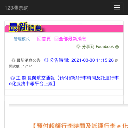
:::
123機票網
Toggl
naviga
回首頁
回全部最新消息
管理模式
◎ 分享到 Facebook ◎
◎ 公告時間: 2021-03-30 11:15:26
◎ 最新消息公告
點
閱次數：17141
◎ 主 題:長榮航空通報【預付超額行李時間及託運行李
e化服務申報平台上線】