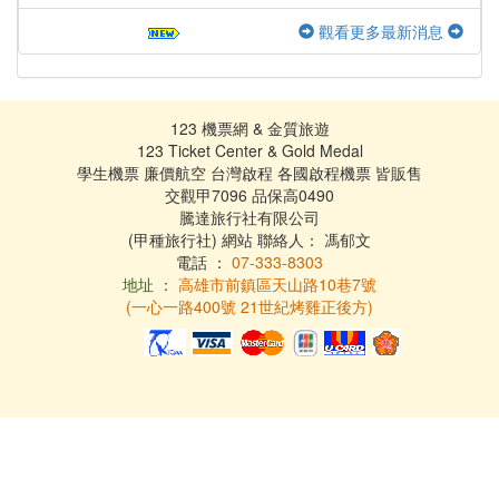
觀看更多最新消息
123 機票網 & 金質旅遊
123 Ticket Center & Gold Medal
學生機票 廉價航空 台灣啟程 各國啟程機票 皆販售
交觀甲7096 品保高0490
騰達旅行社有限公司
(甲種旅行社) 網站 聯絡人： 馮郁文
電話 ：
07-333-8303
地址 ：
高雄市前鎮區天山路10巷7號
(一心一路400號 21世紀烤雞正後方)