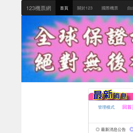
:::
123機票網
首頁
關於123
國際機票
自
回首
管理模式
◎ 
◎ 最新消息公告