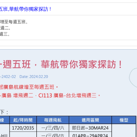
五班,華航帶你獨家探訪 !
航線增至每週五班。
飛週二,
飛週三。