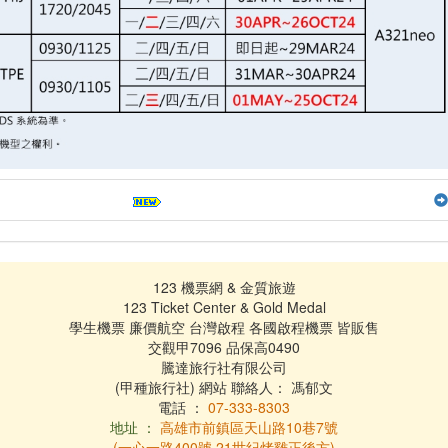
123 機票網 & 金質旅遊
123 Ticket Center & Gold Medal
學生機票 廉價航空 台灣啟程 各國啟程機票 皆販售
交觀甲7096 品保高0490
騰達旅行社有限公司
(甲種旅行社) 網站 聯絡人： 馮郁文
電話 ：
07-333-8303
地址 ：
高雄市前鎮區天山路10巷7號
(一心一路400號 21世紀烤雞正後方)