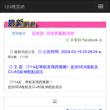
:::
123機票網
Toggl
naviga
回首頁
回全部最新消息
管理模式
◎ 分享到 Facebook ◎
◎ 公告時間: 2024-03-19 23:26:04
◎ 最新消息公告
點
閱次數：17120
◎ 主 題:《7/14起華航直飛西雅圖》提供SEA復航及
CI+AS延伸航點資訊
《7/14起，華航直飛西雅圖 》
提供SEA復航及CI+AS延伸航點資訊