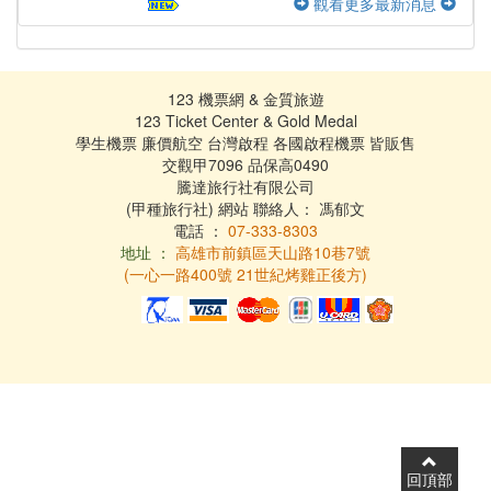
觀看更多最新消息
123 機票網 & 金質旅遊
123 Ticket Center & Gold Medal
學生機票 廉價航空 台灣啟程 各國啟程機票 皆販售
交觀甲7096 品保高0490
騰達旅行社有限公司
(甲種旅行社) 網站 聯絡人： 馮郁文
電話 ：
07-333-8303
地址 ：
高雄市前鎮區天山路10巷7號
(一心一路400號 21世紀烤雞正後方)
回頂部