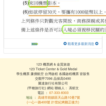
觀看更多最新消息
123 機票網 & 金質旅遊
123 Ticket Center & Gold Medal
學生機票 廉價航空 台灣啟程 各國啟程機票 皆販售
交觀甲7096 品保高0490
騰達旅行社有限公司
(甲種旅行社) 網站 聯絡人： 馮郁文
電話 ：
07-333-8303
地址 ：
高雄市前鎮區天山路10巷7號
(一心一路400號 21世紀烤雞正後方)