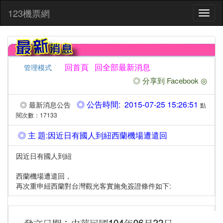
:::
123機票網
Toggl
naviga
回首頁
回全部最新消息
管理模式
◎ 分享到 Facebook ◎
◎ 公告時間: 2015-07-25 15:26:51
◎ 最新消息公告
點
閱次數：17133
◎ 主 題:因近日有國人到紐西蘭機場遭遣回
因近日有國人到紐
西蘭機場遭遣回，
再次重申紐西蘭對台灣觀光客實施免簽證條件如下: