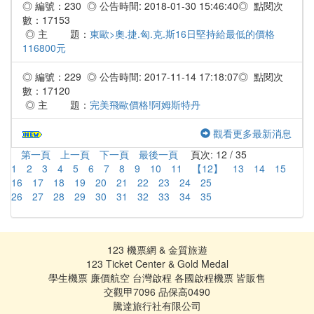
◎ 編號：230 ◎ 公告時間: 2018-01-30 15:46:40◎ 點閱次
數：17153
◎ 主 題：
東歐>奧.捷.匈.克.斯16日堅持給最低的價格
116800元
◎ 編號：229 ◎ 公告時間: 2017-11-14 17:18:07◎ 點閱次
數：17120
◎ 主 題：
完美飛歐價格!阿姆斯特丹
觀看更多最新消息
第一頁
上一頁
下一頁
最後一頁
頁次: 12 / 35
1
2
3
4
5
6
7
8
9
10
11
【12】
13
14
15
16
17
18
19
20
21
22
23
24
25
26
27
28
29
30
31
32
33
34
35
123 機票網 & 金質旅遊
123 Ticket Center & Gold Medal
學生機票 廉價航空 台灣啟程 各國啟程機票 皆販售
交觀甲7096 品保高0490
騰達旅行社有限公司