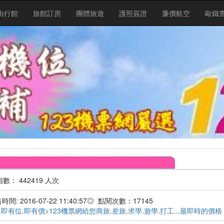
由行館
旅館訂房
團體旅遊
護照簽證
廉價航空
歐鐵
 442419 人次
間: 2016-07-22 11:40:57◎ 點閱次數：17145
.即有位.即有價>123機票網給您商旅.差旅.求學.遊學.打工...最即時的價格