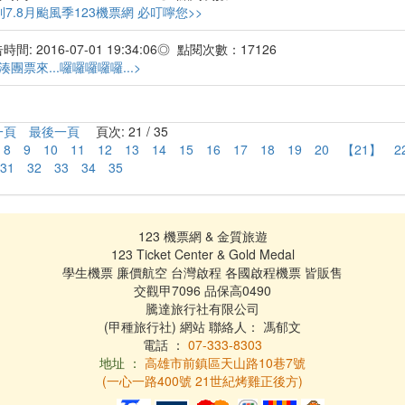
到7.8月颱風季123機票網 必叮嚀您>>
間: 2016-07-01 19:34:06◎ 點閱次數：17126
湊團票來...囉囉囉囉囉...>
一頁
最後一頁
頁次: 21 / 35
8
9
10
11
12
13
14
15
16
17
18
19
20
【21】
2
31
32
33
34
35
123 機票網 & 金質旅遊
123 Ticket Center & Gold Medal
學生機票 廉價航空 台灣啟程 各國啟程機票 皆販售
交觀甲7096 品保高0490
騰達旅行社有限公司
(甲種旅行社) 網站 聯絡人： 馮郁文
電話 ：
07-333-8303
地址 ：
高雄市前鎮區天山路10巷7號
(一心一路400號 21世紀烤雞正後方)