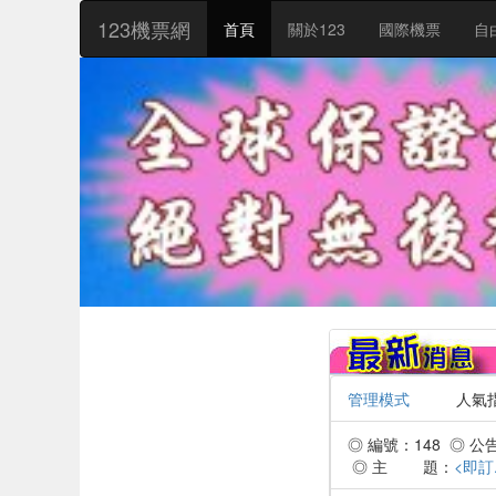
:::
123機票網
首頁
關於123
國際機票
自
管理模式
人氣指數：
◎ 編號：148 ◎ 公告時
◎ 主 題：
<即訂