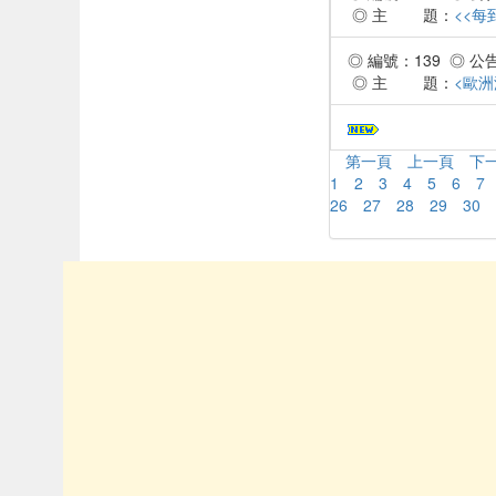
◎ 主 題：
<<每
◎ 編號：139 ◎ 公告時
◎ 主 題：
<歐洲
第一頁
上一頁
下
1
2
3
4
5
6
7
26
27
28
29
30