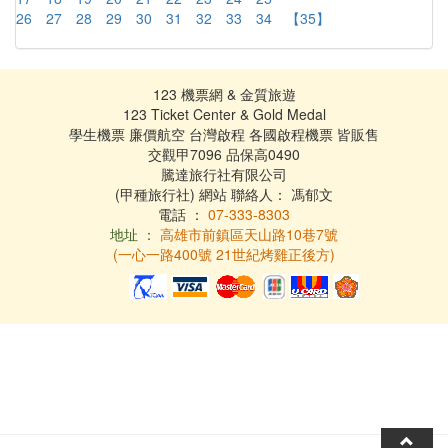
26
27
28
29
30
31
32
33
34
【35】
123 機票網 & 金質旅遊
123 Ticket Center & Gold Medal
學生機票 廉價航空 台灣啟程 各國啟程機票 皆販售
交觀甲7096 品保高0490
騰達旅行社有限公司
(甲種旅行社) 網站 聯絡人： 馮郁文
電話 ：
07-333-8303
地址 ：
高雄市前鎮區天山路10巷7號
(一心一路400號 21世紀烤雞正後方)