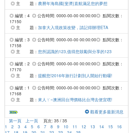
◎ 主 題：
農曆年海島國{斐濟}直航滿足您的夢想
◎ 編號：4 ◎ 公告時間: 0000-00-00 00:00:00◎ 點閱次數：
17150
◎ 主 題：
加拿大入境政策改變，請記得辦理ETA
◎ 編號：3 ◎ 公告時間: 0000-00-00 00:00:00◎ 點閱次數：
17158
◎ 主 題：
您所認識的123,值得您鼓勵與分享的123
◎ 編號：2 ◎ 公告時間: 0000-00-00 00:00:00◎ 點閱次數：
17170
◎ 主 題：
提醒您!2016年旅行計劃別人開始行動囉!
◎ 編號：1 ◎ 公告時間: 0000-00-00 00:00:00◎ 點閱次數：
17168
◎ 主 題：
來人ㄚ~澳洲回台灣價格比台灣去便宜嘿!
觀看更多最新消息
第一頁
上一頁
頁次: 35 / 35
1
2
3
4
5
6
7
8
9
10
11
12
13
14
15
16
17
18
19
20
21
22
23
24
25