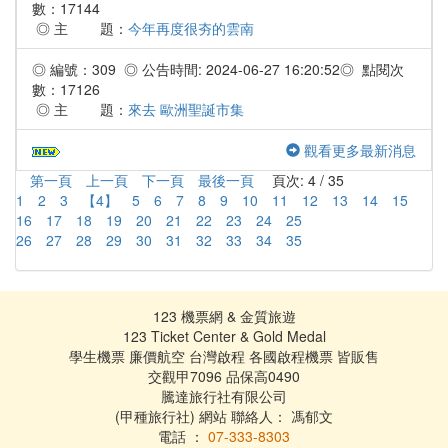
數：17144
◎ 主 題：
今年再度很夯的雲南
◎ 編號：309 ◎ 公告時間: 2024-06-27 16:20:52◎ 點閱次
數：17126
◎ 主 題：
來去 歐洲聖誕市集
觀看更多最新消息
第一頁
上一頁
下一頁
最後一頁
頁次: 4 / 35
1
2
3
【4】
5
6
7
8
9
10
11
12
13
14
15
16
17
18
19
20
21
22
23
24
25
26
27
28
29
30
31
32
33
34
35
123 機票網 & 金質旅遊
123 Ticket Center & Gold Medal
學生機票 廉價航空 台灣啟程 各國啟程機票 皆販售
交觀甲7096 品保高0490
騰達旅行社有限公司
(甲種旅行社) 網站 聯絡人： 馮郁文
電話 ：
07-333-8303