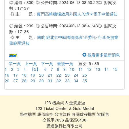
◎ 編號：300 ◎ 公告時間: 2024-06-13 08:50:22◎ 點閱次
數：17137
◎ 主 題：
廈門高崎機場啟用外國人入境卡電子申報通知
◎ 編號：299 ◎ 公告時間: 2024-06-13 08:41:43◎ 點閱次
數：17136
◎ 主 題：
國航 經北京中轉國航航班“全委託~行李免提業
務範圍通知
觀看更多最新消息
第一頁
上一頁
下一頁
最後一頁
頁次: 5 / 35
1
2
3
4
【5】
6
7
8
9
10
11
12
13
14
15
16
17
18
19
20
21
22
23
24
25
26
27
28
29
30
31
32
33
34
35
123 機票網 & 金質旅遊
123 Ticket Center & Gold Medal
學生機票 廉價航空 台灣啟程 各國啟程機票 皆販售
交觀甲7096 品保高0490
騰達旅行社有限公司